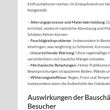
Einflussfaktoren reichen. Im Einkaufszentrum 
festgestellt:
–
Alterungsprozesse und Materialermüdung
: D
errichtet, wodurch natürliche Abnutzung und M
Schäden führen können.
–
Feuchtigkeitsprobleme
: Insbesondere in Bere
eindringen, was langfristig zu Schimmel, Korrosi
–
Unzureichende Wartung
: Ohne regelmäßige 
verschlechtern sich bauliche Mängel schneller.
–
Mechanische Belastungen
: Hoher Publikumsv
Beanspruchungen strapazieren Böden, Wände u
–
Witterungseinflüsse
: Regen, Frost und Tempe
insbesondere wenn die Außenhülle des Gebäudes n
Auswirkungen der Bauschäd
Besucher