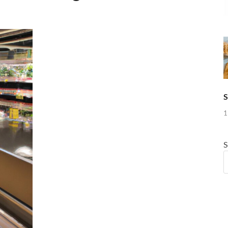
S
1
S